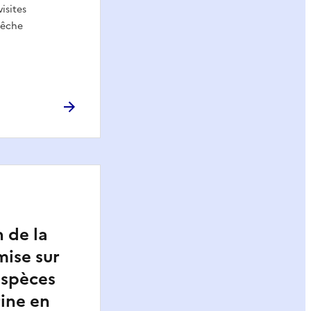
isites
pêche
 de la
mise sur
espèces
ine en