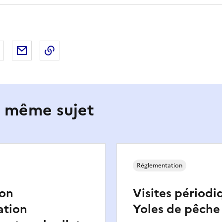
 Facebook
er sur X
Partager sur LinkedIn
Partager par email
Copier le lien de la page dans le presse-pap
e même sujet
Réglementation
ion
Visites périodi
ation
Yoles de pêche