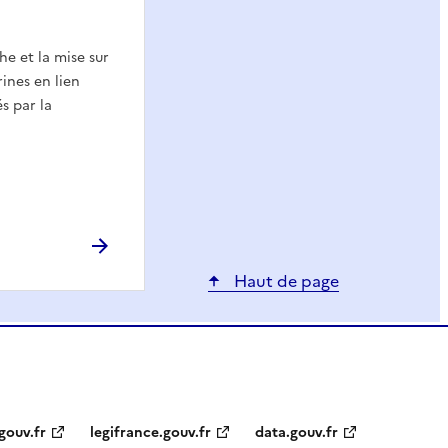
e et la mise sur
ines en lien
s par la
Haut de page
gouv.fr
legifrance.gouv.fr
data.gouv.fr