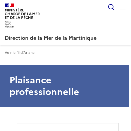
Reche
MINISTÈRE
CHARGÉ DE LA MER
ET DE LA PÊCHE
Direction de la Mer de la Martinique
Voir le fil d'Ariane
Plaisance
professionnelle