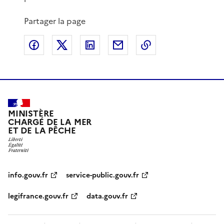
Partager la page
Partager sur Facebook
Partager sur X
Partager sur LinkedIn
Partager par email
Copier le lien de 
MINISTÈRE
CHARGÉ DE LA MER
ET DE LA PÊCHE
info.gouv.fr
service-public.gouv.fr
legifrance.gouv.fr
data.gouv.fr