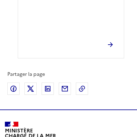
Partager la page
Partager sur Facebook
Partager sur X
Partager sur LinkedIn
Partager par email
Copier le lien de la 
MINISTÈRE
CHARGÉ DE LA MER