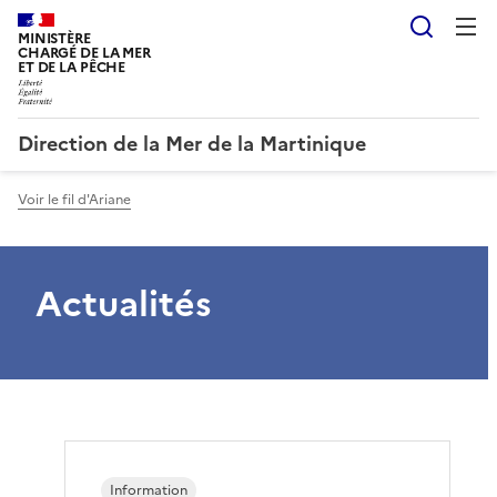
Reche
MINISTÈRE
CHARGÉ DE LA MER
ET DE LA PÊCHE
Direction de la Mer de la Martinique
Voir le fil d'Ariane
Actualités
Information