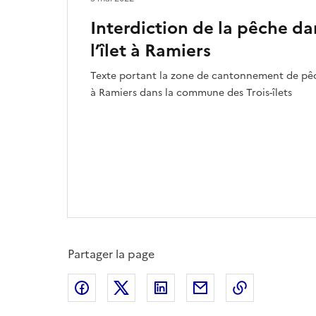
Interdiction de la pêche da
l’îlet à Ramiers
Texte portant la zone de cantonnement de pêch
à Ramiers dans la commune des Trois-îlets
Partager la page
Partager sur Facebook
Partager sur X
Partager sur LinkedIn
Partager par email
Copier le l