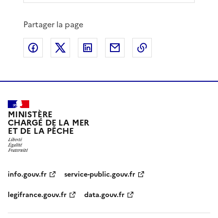
Partager la page
Partager sur Facebook
Partager sur X
Partager sur LinkedIn
Partager par email
Copier le lien de 
MINISTÈRE
CHARGÉ DE LA MER
ET DE LA PÊCHE
info.gouv.fr
service-public.gouv.fr
legifrance.gouv.fr
data.gouv.fr