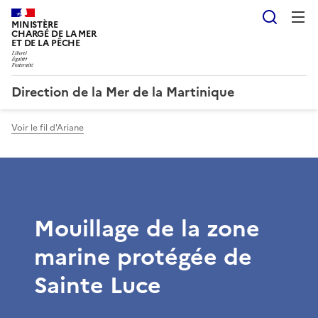
Reche
MINISTÈRE
CHARGÉ DE LA MER
ET DE LA PÊCHE
Direction de la Mer de la Martinique
Voir le fil d'Ariane
Mouillage de la zone
marine protégée de
Sainte Luce