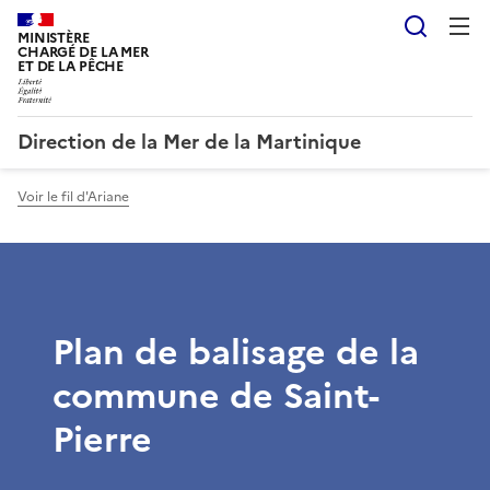
Reche
MINISTÈRE
CHARGÉ DE LA MER
ET DE LA PÊCHE
Direction de la Mer de la Martinique
Voir le fil d'Ariane
Plan de balisage de la
commune de Saint-
Pierre