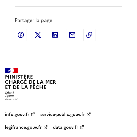
Partager la page
Partager sur Facebook
Partager sur X
Partager sur LinkedIn
Partager par email
Copier le lien de 
MINISTÈRE
CHARGÉ DE LA MER
ET DE LA PÊCHE
info.gouv.fr
service-public.gouv.fr
legifrance.gouv.fr
data.gouv.fr