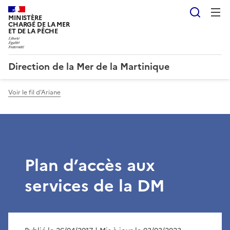
Reche
MINISTÈRE
CHARGÉ DE LA MER
ET DE LA PÊCHE
Direction de la Mer de la Martinique
Voir le fil d'Ariane
Plan d’accès aux
services de la DM