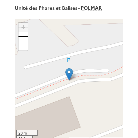
Unité des Phares et Balises -
POLMAR
+
−
20 m