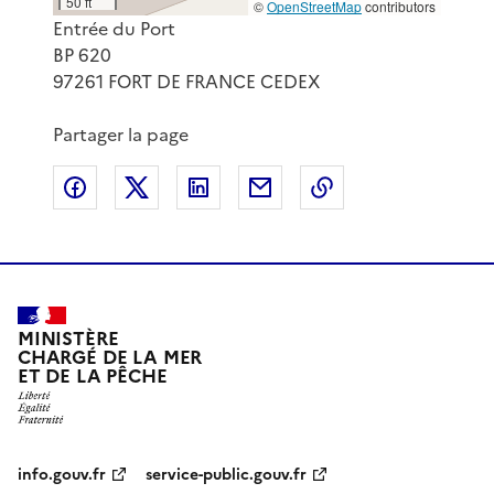
50 ft
©
OpenStreetMap
contributors
Entrée du Port
BP 620
97261 FORT DE FRANCE CEDEX
Partager la page
Partager sur Facebook
Partager sur X
Partager sur LinkedIn
Partager par email
Copier le lien de 
MINISTÈRE
CHARGÉ DE LA MER
ET DE LA PÊCHE
info.gouv.fr
service-public.gouv.fr