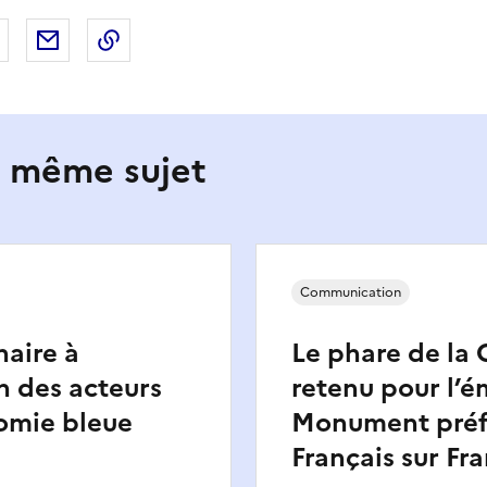
 Facebook
er sur X
Partager sur LinkedIn
Partager par email
Copier le lien de la page dans le presse-pap
e même sujet
Communication
aire à
Le phare de la 
on des acteurs
retenu pour l’é
omie bleue
Monument préf
Français sur Fr