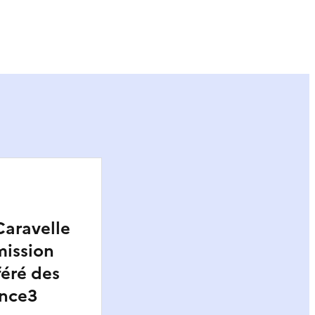
ier
Caravelle
mission
éré des
ance3