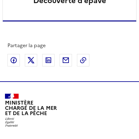
Découverte d’épave
Partager la page
Partager sur Facebook
Partager sur X
Partager sur LinkedIn
Partager par email
Copier le lien de la 
MINISTÈRE
CHARGÉ DE LA MER
ET DE LA PÊCHE