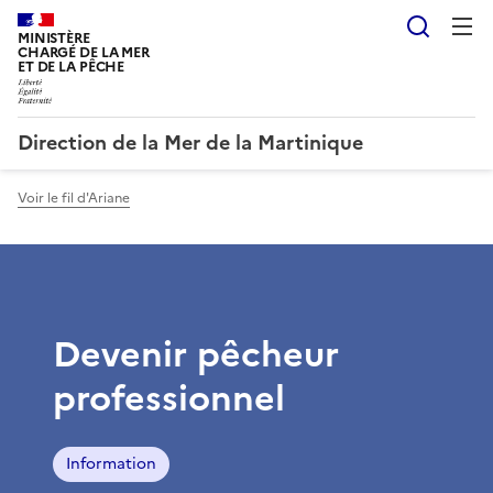
Reche
MINISTÈRE
CHARGÉ DE LA MER
ET DE LA PÊCHE
Direction de la Mer de la Martinique
Voir le fil d'Ariane
Devenir pêcheur
professionnel
Information