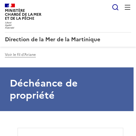
Reche
MINISTÈRE
CHARGÉ DE LA MER
ET DE LA PÊCHE
Direction de la Mer de la Martinique
Voir le fil d'Ariane
Déchéance de
propriété