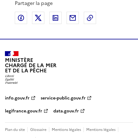
Partager la page
Partager sur Facebook
Partager sur X
Partager sur LinkedIn
Partager par email
Copier le lien de 
MINISTÈRE
CHARGÉ DE LA MER
ET DE LA PÊCHE
info.gouv.fr
service-public.gouv.fr
legifrance.gouv.fr
data.gouv.fr
Plan du site
Glossaire
Mentions légales
Mentions légales