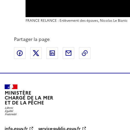
FRANCE RELANCE : Enlèvement des épaves, Nicolas Le Bianic
Partager la page
Partager sur Facebook
Partager sur X
Partager sur LinkedIn
Partager par email
Copier le lien de 
MINISTÈRE
CHARGÉ DE LA MER
ET DE LA PÊCHE
info.gouv.fr
service-public.gouv.fr